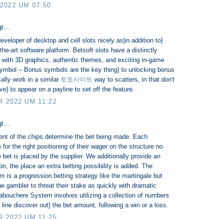
2022 UM 07:50
gt…
eveloper of desktop and cell slots nicely as|in addition to}
-the-art software platform. Betsoft slots have a distinctly
, with 3D graphics, authentic themes, and exciting in-game
ymbol – Bonus symbols are the key thing} to unlocking bonus
ally work in a similar
토토사이트
way to scatters, in that don't
ve} to appear on a payline to set off the feature.
 2022 UM 11:22
gt…
nt of the chips determine the bet being made. Each
le for the right positioning of their wager on the structure no
 bet is placed by the supplier. We additionally provide an
on, the place an extra betting possibility is added. The
is a progression betting strategy like the martingale but
he gambler to threat their stake as quickly with dramatic
abouchere System involves utilizing a collection of numbers
line discover out} the bet amount, following a win or a loss.
 2022 UM 11:25