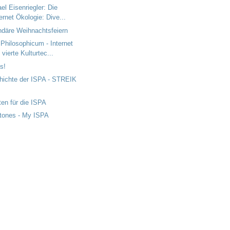
el Eisenriegler: Die
ternet Ökologie: Dive...
ndäre Weihnachtsfeiern
Philosophicum - Internet
 vierte Kulturtec...
s!
hichte der ISPA - STREIK
ten für die ISPA
stones - My ISPA