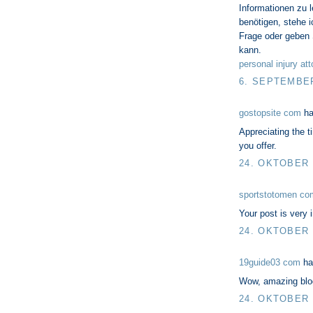
Informationen zu l
benötigen, stehe i
Frage oder geben 
kann.
personal injury at
6. SEPTEMBER
gostopsite com
ha
Appreciating the t
you offer.
24. OKTOBER 
sportstotomen co
Your post is very
24. OKTOBER 
19guide03 com
ha
Wow, amazing blog
24. OKTOBER 