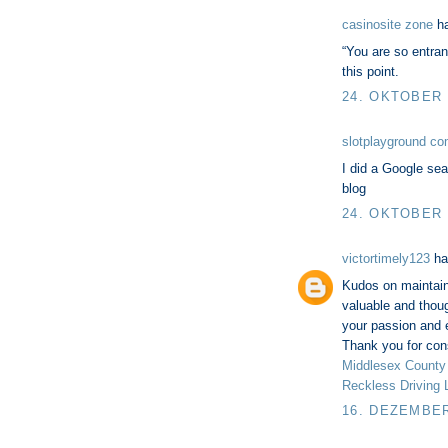
casinosite zone
ha
“You are so entran
this point.
24. OKTOBER 
slotplayground c
I did a Google sea
blog
24. OKTOBER 
victortimely123
ha
Kudos on maintain
valuable and thoug
your passion and 
Thank you for cons
Middlesex County 
Reckless Driving 
16. DEZEMBER