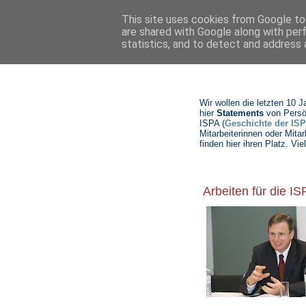
This site uses cookies from Google to 
are shared with Google along with per
statistics, and to detect and address 
Wir wollen die letzten 10 
hier
Statements
von Persö
ISPA (
Geschichte der ISP
Mitarbeiterinnen oder Mitar
finden hier ihren Platz. 
Arbeiten für die I