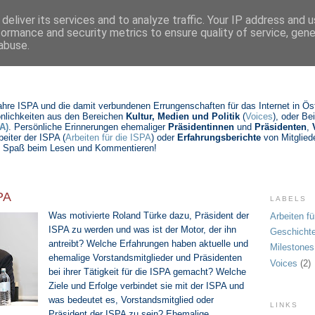
deliver its services and to analyze traffic. Your IP address and 
formance and security metrics to ensure quality of service, gen
abuse.
Jahre ISPA und die damit verbundenen Errungenschaften für das Internet in Öste
nlichkeiten aus den Bereichen
Kultur, Medien und Politik
(
Voices
), oder Be
A)
. Persönliche Erinnerungen ehemaliger
Präsidentinnen
und
Präsidenten
,
beiter der ISPA (
Arbeiten für die ISPA
) oder
Erfahrungsberichte
von Mitgliede
Viel Spaß beim Lesen und Kommentieren!
SPA
LABELS
Was motivierte Roland Türke dazu, Präsident der
Arbeiten fü
ISPA zu werden und was ist der Motor, der ihn
Geschicht
antreibt? W
elche Erfahrungen haben aktuelle und
Milestones
ehemalig
e Vorstandsmitglieder und Präsidenten
Voices
(2)
bei ihrer Tätigkeit für die ISPA gemacht? Welche
Ziele und Erfolge verbindet sie mit der ISPA und
was bedeutet es, Vorstandsmitglied oder
LINKS
Präsident der ISPA zu sein? Ehemalige