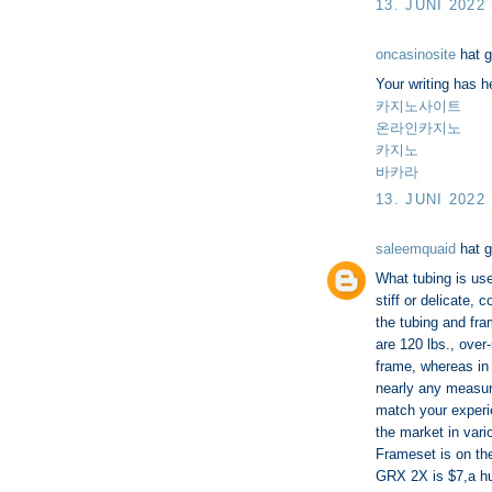
13. JUNI 2022
oncasinosite
hat 
Your writing has h
카지노사이트
온라인카지노
카지노
바카라
13. JUNI 2022
saleemquaid
hat 
What tubing is us
stiff or delicate, 
the tubing and fr
are 120 lbs., over
frame, whereas in 
nearly any measure
match your experie
the market in var
Frameset is on the
GRX 2X is $7,a hun