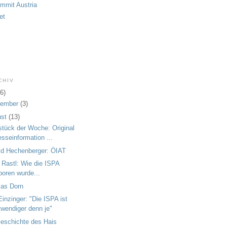
ummit Austria
et
CHIV
6)
tember
(3)
ust
(13)
tück der Woche: Original
esseinformation ...
ld Hechenberger: ÖIAT
 Rastl: Wie die ISPA
boren wurde...
as Dorn
Einzinger: "Die ISPA ist
twendiger denn je"
eschichte des Hais