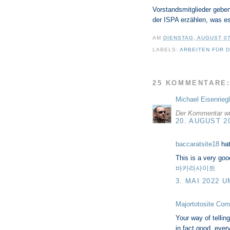
Vorstandsmitglieder geben
der ISPA erzählen, was es 
AM
DIENSTAG, AUGUST 07
LABELS:
ARBEITEN FÜR D
25 KOMMENTARE
Michael Eisenriegl
Der Kommentar wur
20. AUGUST 2
baccaratsite18
ha
This is a very goo
바카라사이트
3. MAI 2022 U
Majortotosite Com
Your way of telling
in fact good, ever