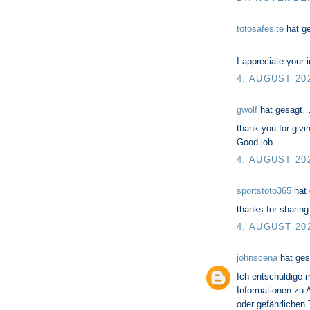
totosafesite
hat g
I appreciate your i
4. AUGUST 20
gwolf
hat gesagt
thank you for givin
Good job.
4. AUGUST 20
sportstoto365
hat
thanks for sharing 
4. AUGUST 20
johnscena
hat ge
Ich entschuldige m
Informationen zu A
oder gefährlichen