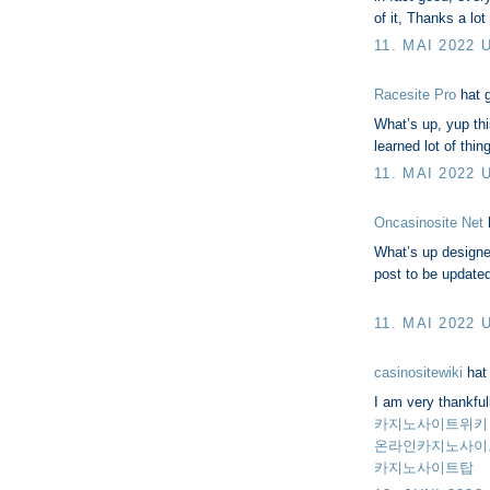
of it, Thanks a lot
11. MAI 2022 
Racesite Pro
hat 
What’s up, yup thi
learned lot of thi
11. MAI 2022 
Oncasinosite Net
What’s up designer
post to be updated 
11. MAI 2022 
casinositewiki
hat
I am very thankfull
카지노사이트위키
온라인카지노사이
카지노사이트탑