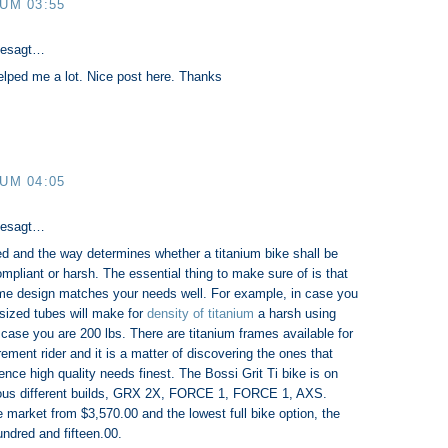
 UM 03:55
gesagt…
elped me a lot. Nice post here. Thanks
 UM 04:05
gesagt…
ed and the way determines whether a titanium bike shall be
compliant or harsh. The essential thing to make sure of is that
ame design matches your needs well. For example, in case you
-sized tubes will make for
density of titanium
a harsh using
case you are 200 lbs. There are titanium frames available for
ment rider and it is a matter of discovering the ones that
nce high quality needs finest. The Bossi Grit Ti bike is on
ious different builds, GRX 2X, FORCE 1, FORCE 1, AXS.
 market from $3,570.00 and the lowest full bike option, the
dred and fifteen.00​.