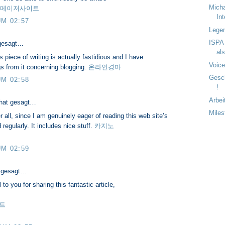
Micha
메이저사이트
In
UM 02:57
Lege
ISPA 
gesagt…
als
s piece of writing is actually fastidious and I have
Voice
ngs from it concerning blogging.
온라인경마
Gesc
UM 02:58
!
Arbei
hat gesagt…
Mile
 all, since I am genuinely eager of reading this web site’s
regularly. It includes nice stuff.
카지노
UM 02:59
 gesagt…
 to you for sharing this fantastic article,
트