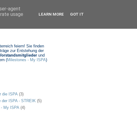
user-agent
erate usage
LEARN MORE
GOT IT
rreich feiern! Sie finden
iträge zur Entstehung der
Vorstandsmitglieder
und
rn (
Milestones - My ISPA
)
r die ISPA
(3)
e der ISPA - STREIK
(5)
 - My ISPA
(4)