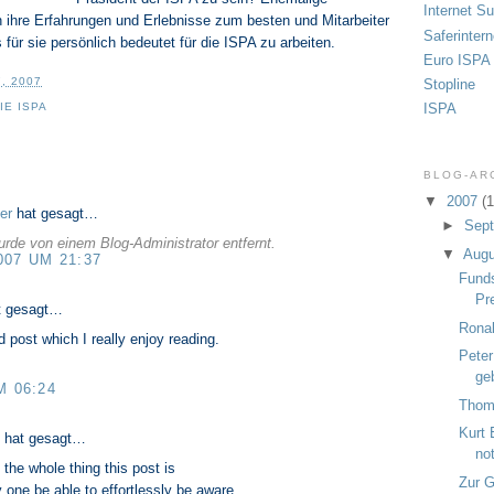
Internet S
 ihre Erfahrungen und Erlebnisse zum besten und Mitarbeiter
Saferintern
für sie persönlich bedeutet für die ISPA zu arbeiten.
Euro ISPA
, 2007
Stopline
ISPA
IE ISPA
BLOG-AR
:
▼
2007
(1
er
hat gesagt…
►
Sep
de von einem Blog-Administrator entfernt.
▼
Aug
007 UM 21:37
Funds
Pr
t gesagt…
Rona
d post which I really enjoy reading.
Peter
ge
M 06:24
Thom
Kurt 
hat gesagt…
no
 the whole thing this post is
Zur G
y one be able to effortlessly be aware