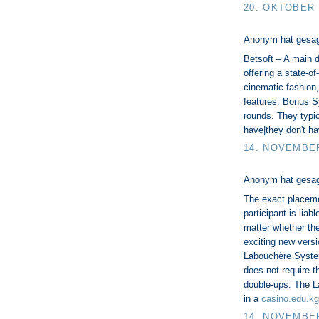
20. OKTOBER 
Anonym hat gesa
Betsoft – A main d
offering a state-of
cinematic fashion
features. Bonus S
rounds. They typic
have|they don't ha
14. NOVEMBER
Anonym hat gesa
The exact placeme
participant is liab
matter whether the
exciting new versi
Labouchère System 
does not require t
double-ups. The L
in a
casino.edu.kg
14. NOVEMBER