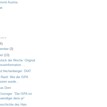
ummit Austria
et
CHIV
6)
tember
(3)
ust
(13)
tück der Woche: Original
esseinformation ...
ld Hechenberger: ÖIAT
 Rastl: Wie die ISPA
boren wurde...
as Dorn
Einzinger: "Die ISPA ist
twendiger denn je"
eschichte des Hais