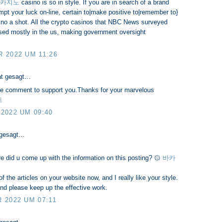
카지노
casino is so in style. If you are in search of a brand
mpt your luck on-line, certain to|make positive to|remember to}
ino a shot. All the crypto casinos that NBC News surveyed
ased mostly in the us, making government oversight
 2022 UM 11:26
t gesagt…
little comment to support you.Thanks for your marvelous
트
2022 UM 09:40
 gesagt…
re did u come up with the information on this posting? ۞
바카
f the articles on your website now, and I really like your style.
nd please keep up the effective work.
 2022 UM 07:11