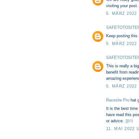
visiting your post
5. MÄRZ 2022
SAFETOTOSITE
Keep posting this
5. MÄRZ 2022
SAFETOTOSITE
This is really a b
benefit from readi
amazing experien
5. MÄRZ 2022
Racesite Pro
hat 
It is the best tim
have read this pos
or advice.
경마
11. MAI 2022 