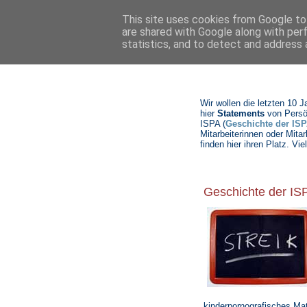
This site uses cookies from Google to 
are shared with Google along with per
statistics, and to detect and address 
Wir wollen die letzten 10 
hier
Statements
von Persö
ISPA (
Geschichte der ISP
Mitarbeiterinnen oder Mitar
finden hier ihren Platz. 
Geschichte der IS
kinderpornografisches Mat