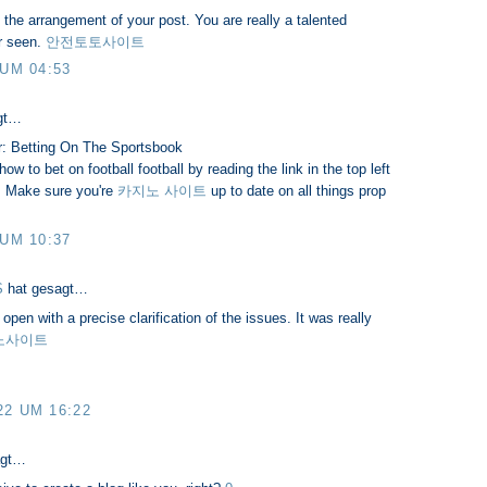
h the arrangement of your post. You are really a talented
r seen.
안전토토사이트
 UM 04:53
gt…
r: Betting On The Sportsbook
w to bet on football football by reading the link in the top left
s. Make sure you're
카지노 사이트
up to date on all things prop
 UM 10:37
S
hat gesagt…
open with a precise clarification of the issues. It was really
노사이트
22 UM 16:22
agt…