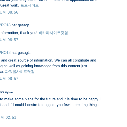
. Great work.
토토사이트
 UM 08:56
PRO18
hat gesagt…
 information, thank you!
바카라사이트닷컴
 UM 08:57
PRO18
hat gesagt…
ig and great source of information. We can all contribute and
ng as well as gaining knowledge from this content just
ce.
파워볼사이트닷컴
 UM 08:57
gesagt…
e to make some plans for the future and it is time to be happy. I
t and if I could I desire to suggest you few interesting things
UM 02:51