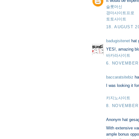
It would be expens
슬롯머신
경마사이트프로
토토사이트
18. AUGUST 2
badugisitenet
hat 
YES!, amazing blog
바카라사이트
6. NOVEMBER 
baccaratsitebiz
ha
I was looking it for
카지노사이트
8. NOVEMBER 
Anonym hat gesa
With extensive var
ample bonus opport