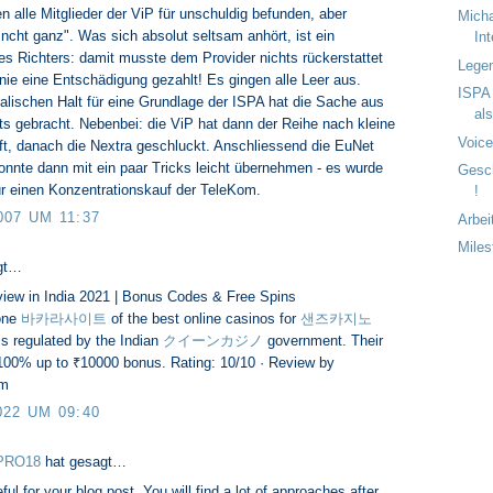
n alle Mitglieder der ViP für unschuldig befunden, aber
Micha
 ncht ganz". Was sich absolut seltsam anhört, ist ein
In
es Richters: damit musste dem Provider nichts rückerstattet
Lege
nie eine Entschädigung gezahlt! Es gingen alle Leer aus.
ISPA 
lischen Halt für eine Grundlage der ISPA hat die Sache aus
als
ts gebracht. Nebenbei: die ViP hat dann der Reihe nach kleine
Voice
ft, danach die Nextra geschluckt. Anschliessend die EuNet
konnte dann mit ein paar Tricks leicht übernehmen - es wurde
Gesc
für einen Konzentrationskauf der TeleKom.
!
007 UM 11:37
Arbei
Mile
gt…
iew in India 2021 | Bonus Codes & Free Spins
one
바카라사이트
of the best online casinos for
샌즈카지노
is regulated by the Indian
クイーンカジノ
government. Their
100% up to ₹10000 bonus. Rating: 10/10 · ‎Review by
om
022 UM 09:40
PRO18
hat gesagt…
ful for your blog post. You will find a lot of approaches after