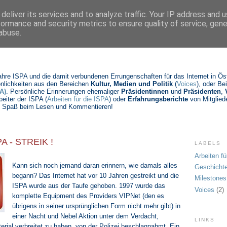
deliver its services and to analyze traffic. Your IP address and 
formance and security metrics to ensure quality of service, gen
abuse.
Jahre ISPA und die damit verbundenen Errungenschaften für das Internet in Öste
nlichkeiten aus den Bereichen
Kultur, Medien und Politik
(
Voices
), oder Be
A)
. Persönliche Erinnerungen ehemaliger
Präsidentinnen
und
Präsidenten
,
beiter der ISPA (
Arbeiten für die ISPA
) oder
Erfahrungsberichte
von Mitgliede
Viel Spaß beim Lesen und Kommentieren!
PA - STREIK !
LABELS
Arbeiten fü
Kann sich noch jemand daran erinnern, wie damals alles
Geschicht
begann? Das Internet hat vor 10 Jahren gestreikt und die
Milestones
ISPA wurde aus der Taufe gehoben. 1997 wurde das
Voices
(2)
komplette Equipment des Providers VIPNet (den es
übrigens in seiner ursprünglichen Form nicht mehr gibt) in
einer Nacht und Nebel Aktion unter dem Verdacht,
LINKS
erial verbreitet zu haben, von der Polizei beschlagnahmt. Ein