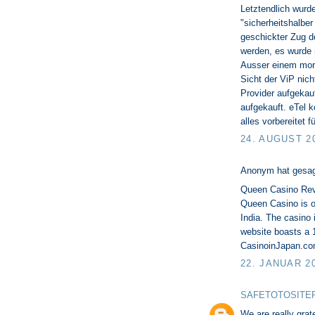
Letztendlich wurde
"sicherheitshalber
geschickter Zug d
werden, es wurde 
Ausser einem mora
Sicht der ViP nich
Provider aufgekau
aufgekauft. eTel 
alles vorbereitet 
24. AUGUST 2
Anonym hat gesa
Queen Casino Rev
Queen Casino is 
India. The casino 
website boasts a 
CasinoinJapan.c
22. JANUAR 2
SAFETOTOSITE
We are really grate