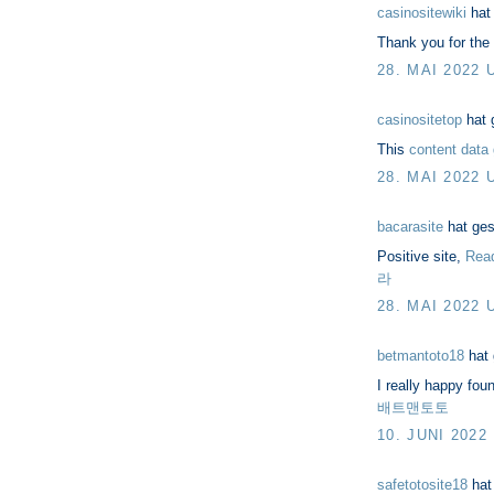
casinositewiki
hat
Thank you for the e
28. MAI 2022 
casinositetop
hat 
This
content data 
28. MAI 2022 
bacarasite
hat ge
Positive site,
Read 
라
28. MAI 2022 
betmantoto18
hat
I really happy fou
배트맨토토
10. JUNI 2022
safetotosite18
hat