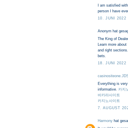
I am satisfied wit
person I have eve
10. JUNI 2022
Anonym hat gesa
The King of Deale
Learn more about ho
and right section
bets.
18. JUNI 2022
casinositeone.JD
Everything is very 
informative.
카지
바카라사이트
카지노사이트
7. AUGUST 20
Harmony
hat ges