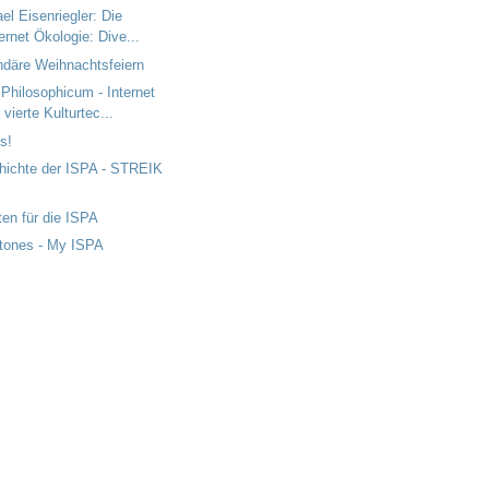
el Eisenriegler: Die
ternet Ökologie: Dive...
ndäre Weihnachtsfeiern
Philosophicum - Internet
 vierte Kulturtec...
s!
hichte der ISPA - STREIK
ten für die ISPA
stones - My ISPA