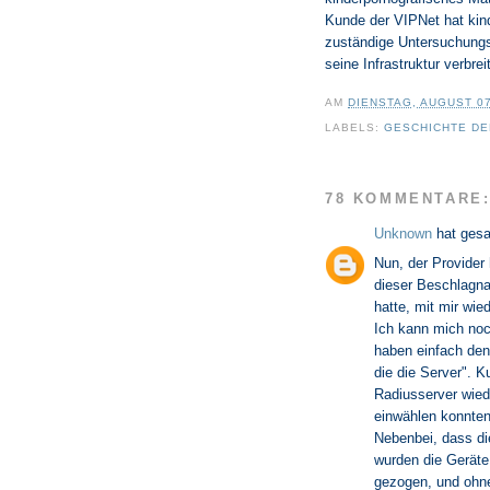
Kunde der VIPNet hat kind
zuständige Untersuchungsr
seine Infrastruktur verbr
AM
DIENSTAG, AUGUST 07
LABELS:
GESCHICHTE DER
78 KOMMENTARE
Unknown
hat ges
Nun, der Provider
dieser Beschlagna
hatte, mit mir wie
Ich kann mich noc
haben einfach den
die die Server". 
Radiusserver wied
einwählen konnten
Nebenbei, dass die
wurden die Geräte
gezogen, und ohne