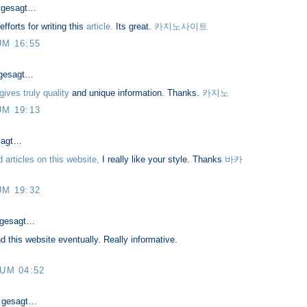
 gesagt…
fforts for writing this
article.
Its great.
카지노사이트
UM 16:55
gesagt…
gives truly quality
and unique information. Thanks.
카지노
UM 19:13
sagt…
articles on this website,
I really like your style. Thanks
바카
UM 19:32
 gesagt…
nd this website eventually. Really informative.
 UM 04:52
 gesagt…