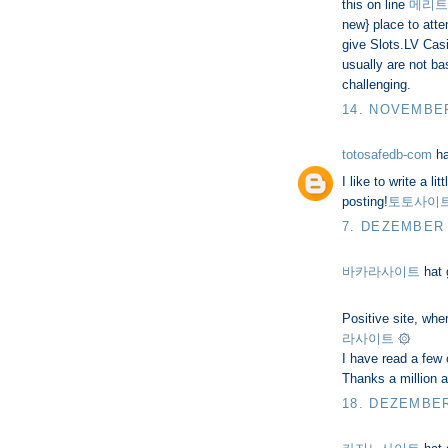
this on line
메리트
new} place to atte
give Slots.LV Cas
usually are not b
challenging.
14. NOVEMBER
totosafedb-com
ha
I like to write a 
posting!
토토사이
7. DEZEMBER 
바카라사이트
hat
Positive site, whe
라사이트
۞
I have read a few o
Thanks a million a
18. DEZEMBER