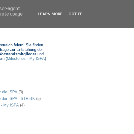
user-agent
erate usage
LEARN MORE
GOT IT
rreich feiern! Sie finden
iträge zur Entstehung der
Vorstandsmitglieder
und
rn (
Milestones - My ISPA
)
r die ISPA
(3)
e der ISPA - STREIK
(5)
 - My ISPA
(4)