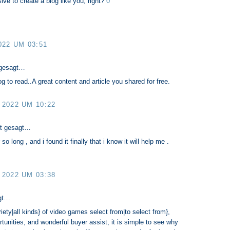
ive to create a blog like you, right?
0
022 UM 03:51
gesagt…
 to read..A great content and article you shared for free.
2022 UM 10:22
t gesagt…
 so long , and i found it finally that i know it will help me .
2022 UM 03:38
gt…
iety|all kinds} of video games select from|to select from},
unities, and wonderful buyer assist, it is simple to see why