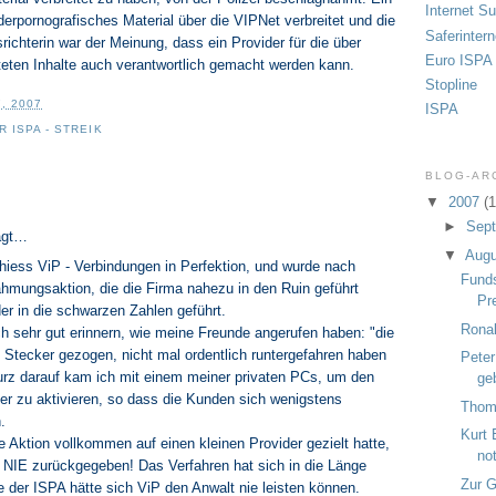
Internet S
erpornografisches Material über die VIPNet verbreitet und die
Saferintern
ichterin war der Meinung, dass ein Provider für die über
Euro ISPA
eiteten Inhalte auch verantwortlich gemacht werden kann.
Stopline
, 2007
ISPA
 ISPA - STREIK
BLOG-AR
:
▼
2007
(1
►
Sep
agt…
▼
Aug
 hiess ViP - Verbindungen in Perfektion, und wurde nach
Funds
hmungsaktion, die die Firma nahezu in den Ruin geführt
Pr
der in die schwarzen Zahlen geführt.
Rona
h sehr gut erinnern, wie meine Freunde angerufen haben: "die
 Stecker gezogen, nicht mal ordentlich runtergefahren haben
Peter
Kurz darauf kam ich mit einem meiner privaten PCs, um den
ge
er zu aktivieren, so dass die Kunden sich wenigstens
Thom
.
Kurt 
 Aktion vollkommen auf einen kleinen Provider gezielt hatte,
no
 NIE zurückgegeben! Das Verfahren hat sich in die Länge
Zur G
 der ISPA hätte sich ViP den Anwalt nie leisten können.