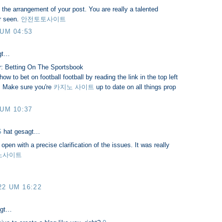
h the arrangement of your post. You are really a talented
r seen.
안전토토사이트
 UM 04:53
gt…
r: Betting On The Sportsbook
w to bet on football football by reading the link in the top left
s. Make sure you're
카지노 사이트
up to date on all things prop
 UM 10:37
S
hat gesagt…
open with a precise clarification of the issues. It was really
노사이트
22 UM 16:22
agt…