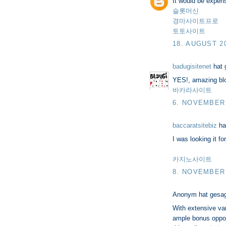
It would be expens
슬롯머신
경마사이트프로
토토사이트
18. AUGUST 2
badugisitenet
hat 
YES!, amazing blog
바카라사이트
6. NOVEMBER 
baccaratsitebiz
ha
I was looking it for
카지노사이트
8. NOVEMBER 
Anonym hat gesa
With extensive var
ample bonus opport