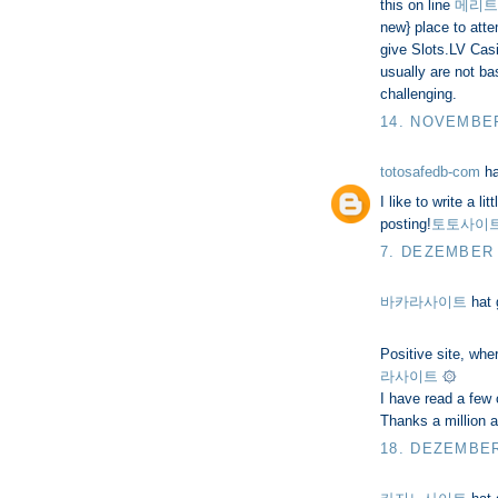
this on line
메리트
new} place to atte
give Slots.LV Cas
usually are not b
challenging.
14. NOVEMBER
totosafedb-com
ha
I like to write a 
posting!
토토사이
7. DEZEMBER 
바카라사이트
hat
Positive site, whe
라사이트
۞
I have read a few o
Thanks a million a
18. DEZEMBER