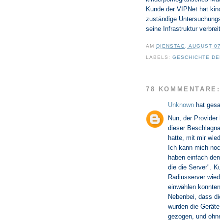
Kunde der VIPNet hat kind
zuständige Untersuchungsr
seine Infrastruktur verbr
AM
DIENSTAG, AUGUST 07
LABELS:
GESCHICHTE DER
78 KOMMENTARE
Unknown
hat ges
Nun, der Provider
dieser Beschlagna
hatte, mit mir wie
Ich kann mich noc
haben einfach den
die die Server". 
Radiusserver wied
einwählen konnten
Nebenbei, dass die
wurden die Geräte
gezogen, und ohne