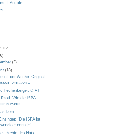
ummit Austria
et
CHIV
6)
tember
(3)
ust
(13)
tück der Woche: Original
esseinformation ...
ld Hechenberger: ÖIAT
 Rastl: Wie die ISPA
boren wurde...
as Dorn
Einzinger: "Die ISPA ist
twendiger denn je"
eschichte des Hais