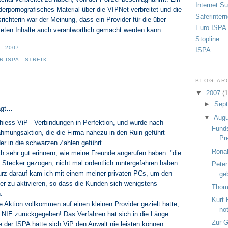
Internet S
erpornografisches Material über die VIPNet verbreitet und die
Saferintern
ichterin war der Meinung, dass ein Provider für die über
Euro ISPA
eiteten Inhalte auch verantwortlich gemacht werden kann.
Stopline
, 2007
ISPA
 ISPA - STREIK
BLOG-AR
:
▼
2007
(1
►
Sep
agt…
▼
Aug
 hiess ViP - Verbindungen in Perfektion, und wurde nach
Funds
hmungsaktion, die die Firma nahezu in den Ruin geführt
Pr
der in die schwarzen Zahlen geführt.
Rona
h sehr gut erinnern, wie meine Freunde angerufen haben: "die
 Stecker gezogen, nicht mal ordentlich runtergefahren haben
Peter
Kurz darauf kam ich mit einem meiner privaten PCs, um den
ge
er zu aktivieren, so dass die Kunden sich wenigstens
Thom
.
Kurt 
 Aktion vollkommen auf einen kleinen Provider gezielt hatte,
no
 NIE zurückgegeben! Das Verfahren hat sich in die Länge
Zur G
 der ISPA hätte sich ViP den Anwalt nie leisten können.