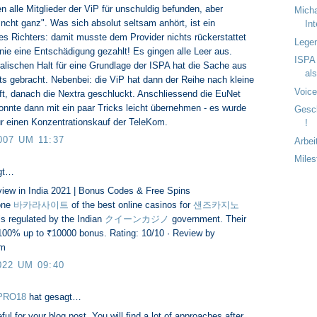
n alle Mitglieder der ViP für unschuldig befunden, aber
Micha
 ncht ganz". Was sich absolut seltsam anhört, ist ein
In
es Richters: damit musste dem Provider nichts rückerstattet
Lege
nie eine Entschädigung gezahlt! Es gingen alle Leer aus.
ISPA 
lischen Halt für eine Grundlage der ISPA hat die Sache aus
als
ts gebracht. Nebenbei: die ViP hat dann der Reihe nach kleine
Voice
ft, danach die Nextra geschluckt. Anschliessend die EuNet
konnte dann mit ein paar Tricks leicht übernehmen - es wurde
Gesc
für einen Konzentrationskauf der TeleKom.
!
007 UM 11:37
Arbei
Mile
gt…
iew in India 2021 | Bonus Codes & Free Spins
one
바카라사이트
of the best online casinos for
샌즈카지노
is regulated by the Indian
クイーンカジノ
government. Their
100% up to ₹10000 bonus. Rating: 10/10 · ‎Review by
om
022 UM 09:40
PRO18
hat gesagt…
ful for your blog post. You will find a lot of approaches after