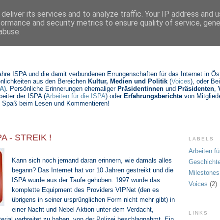
deliver its services and to analyze traffic. Your IP address and 
formance and security metrics to ensure quality of service, gen
abuse.
Jahre ISPA und die damit verbundenen Errungenschaften für das Internet in Öste
nlichkeiten aus den Bereichen
Kultur, Medien und Politik
(
Voices
), oder Be
A)
. Persönliche Erinnerungen ehemaliger
Präsidentinnen
und
Präsidenten
,
beiter der ISPA (
Arbeiten für die ISPA
) oder
Erfahrungsberichte
von Mitgliede
Viel Spaß beim Lesen und Kommentieren!
PA - STREIK !
LABELS
Arbeiten fü
Kann sich noch jemand daran erinnern, wie damals alles
Geschicht
begann? Das Internet hat vor 10 Jahren gestreikt und die
Milestones
ISPA wurde aus der Taufe gehoben. 1997 wurde das
Voices
(2)
komplette Equipment des Providers VIPNet (den es
übrigens in seiner ursprünglichen Form nicht mehr gibt) in
einer Nacht und Nebel Aktion unter dem Verdacht,
LINKS
erial verbreitet zu haben, von der Polizei beschlagnahmt. Ein