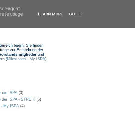
user-agent
erate usage
LEARN MORE
GOT IT
rreich feiern! Sie finden
iträge zur Entstehung der
Vorstandsmitglieder
und
rn (
Milestones - My ISPA
)
r die ISPA
(3)
e der ISPA - STREIK
(5)
 - My ISPA
(4)