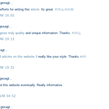
 gesagt…
fforts for writing this
article.
Its great.
카지노사이트
UM 16:55
gesagt…
gives truly quality
and unique information. Thanks.
카지노
UM 19:13
sagt…
articles on this website,
I really like your style. Thanks
바카
UM 19:32
 gesagt…
nd this website eventually. Really informative.
 UM 04:52
 gesagt…