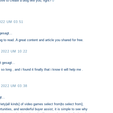
ive to create a blog like you, right?
0
022 UM 03:51
gesagt…
 to read..A great content and article you shared for free.
2022 UM 10:22
t gesagt…
 so long , and i found it finally that i know it will help me .
2022 UM 03:38
gt…
iety|all kinds} of video games select from|to select from},
unities, and wonderful buyer assist, it is simple to see why