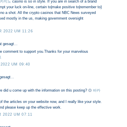
카지노
casino is so in style. If you are in search of a brand
mpt your luck on-line, certain to|make positive to|remember to}
ino a shot. All the crypto casinos that NBC News surveyed
ased mostly in the us, making government oversight
 2022 UM 11:26
t gesagt…
little comment to support you.Thanks for your marvelous
트
2022 UM 09:40
 gesagt…
re did u come up with the information on this posting? ۞
바카
f the articles on your website now, and I really like your style.
nd please keep up the effective work.
 2022 UM 07:11