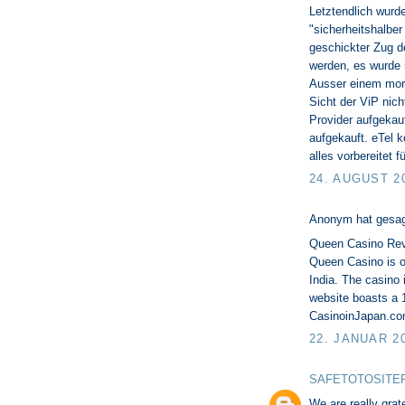
Letztendlich wurde
"sicherheitshalber
geschickter Zug d
werden, es wurde 
Ausser einem mora
Sicht der ViP nich
Provider aufgekau
aufgekauft. eTel 
alles vorbereitet 
24. AUGUST 2
Anonym hat gesa
Queen Casino Rev
Queen Casino is 
India. The casino 
website boasts a 
CasinoinJapan.c
22. JANUAR 2
SAFETOTOSITE
We are really grate