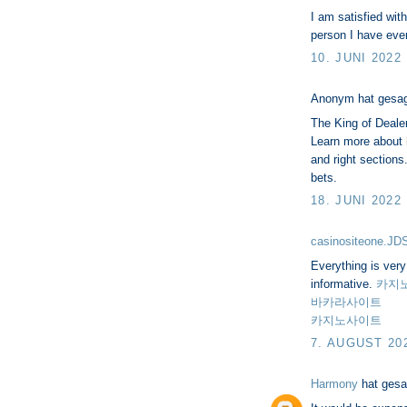
I am satisfied wit
person I have eve
10. JUNI 2022
Anonym hat gesa
The King of Deale
Learn more about ho
and right section
bets.
18. JUNI 2022
casinositeone.JD
Everything is very 
informative.
카지
바카라사이트
카지노사이트
7. AUGUST 20
Harmony
hat ges