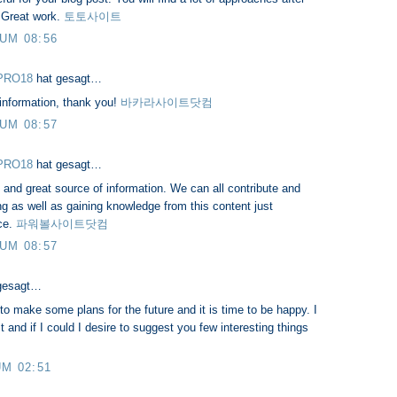
. Great work.
토토사이트
 UM 08:56
PRO18
hat gesagt…
 information, thank you!
바카라사이트닷컴
 UM 08:57
PRO18
hat gesagt…
ig and great source of information. We can all contribute and
ng as well as gaining knowledge from this content just
ce.
파워볼사이트닷컴
 UM 08:57
gesagt…
e to make some plans for the future and it is time to be happy. I
t and if I could I desire to suggest you few interesting things
UM 02:51