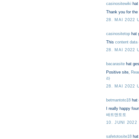
casinositewiki
hat
Thank you for the e
28. MAI 2022 
casinositetop
hat 
This
content data 
28. MAI 2022 
bacarasite
hat ge
Positive site,
Read 
라
28. MAI 2022 
betmantoto18
hat
I really happy fou
배트맨토토
10. JUNI 2022
safetotosite18
hat