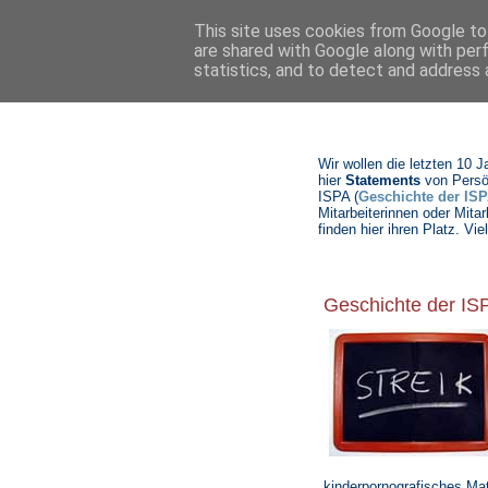
This site uses cookies from Google to 
are shared with Google along with per
statistics, and to detect and address 
Wir wollen die letzten 10 
hier
Statements
von Persö
ISPA (
Geschichte der ISP
Mitarbeiterinnen oder Mitar
finden hier ihren Platz. 
Geschichte der IS
kinderpornografisches Mat