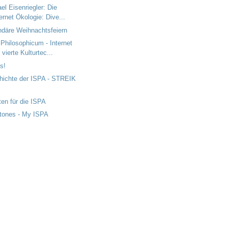
el Eisenriegler: Die
ternet Ökologie: Dive...
ndäre Weihnachtsfeiern
Philosophicum - Internet
 vierte Kulturtec...
s!
hichte der ISPA - STREIK
ten für die ISPA
stones - My ISPA