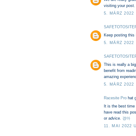
visiting your post
5. MÄRZ 2022
SAFETOTOSITE
Keep posting this
5. MÄRZ 2022
SAFETOTOSITE
This is really a b
benefit from readi
amazing experien
5. MÄRZ 2022
Racesite Pro
hat 
It is the best tim
have read this pos
or advice.
경마
11. MAI 2022 