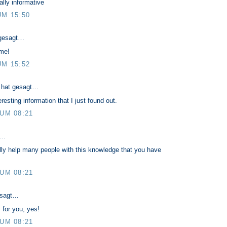
eally informative
UM 15:50
gesagt…
me!
UM 15:52
hat gesagt…
teresting information that I just found out.
 UM 08:21
t…
really help many people with this knowledge that you have
 UM 08:21
esagt…
 for you, yes!
 UM 08:21