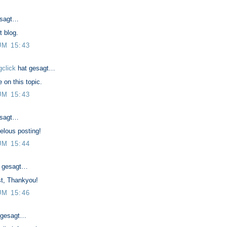
esagt…
t blog.
UM 15:43
click
hat gesagt…
 on this topic.
UM 15:43
esagt…
elous posting!
UM 15:44
 gesagt…
st, Thankyou!
UM 15:46
 gesagt…