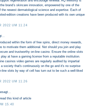
 support regeneration and encourage renewal. AQ Meliority is
 the brand’s skincare innovation, empowered by one of the
 the newest dermatological science and expertise. Each of
mited-edition creations have been produced with its own unique
 2022 UM 11:24
gt…
ntroduced within the form of free spins, direct money rewards,
ps to motivate them additional. Not should you join and play
 secure and trustworthy on-line casino. Ensure the online slots
play at have a gaming license from a reputable institution.
line casinos video games are regularly audited by impartial
 a society that's continuously on the go and it's no surprise
n-line slots by way of cell has turn out to be such a well-liked
 2022 UM 11:26
gesagt…
read this kind of article
UM 15:40