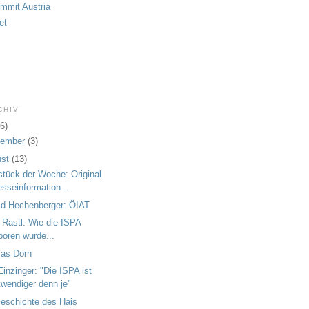
ummit Austria
et
CHIV
6)
tember
(3)
ust
(13)
tück der Woche: Original
esseinformation ...
ld Hechenberger: ÖIAT
 Rastl: Wie die ISPA
boren wurde...
as Dorn
Einzinger: "Die ISPA ist
twendiger denn je"
eschichte des Hais