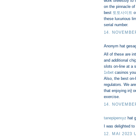
work tirelessly to
on the pinnacle of
best
토토사이트
of
these luxurious li
serial number.
14. NOVEMBER
Anonym hat gesa
All of these are i
and additional chi
slots on-line at a
1xbet
casinos you 
Also, the best on-
regulators. We are
that enjoying in} o
exercise.
14. NOVEMBER
tanepiperxyz
hat 
I was delighted to 
12. MAI 2023 