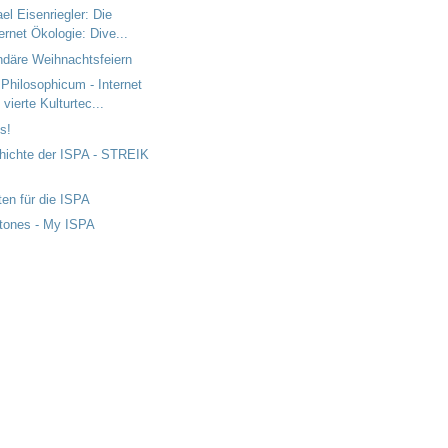
el Eisenriegler: Die
ternet Ökologie: Dive...
ndäre Weihnachtsfeiern
Philosophicum - Internet
 vierte Kulturtec...
s!
hichte der ISPA - STREIK
ten für die ISPA
stones - My ISPA