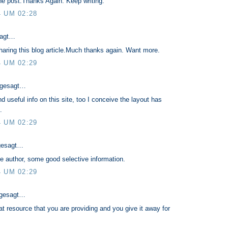
he post.Thanks Again. Keep writing.
4 UM 02:28
sagt…
haring this blog article.Much thanks again. Want more.
4 UM 02:29
 gesagt…
d useful info on this site, too I conceive the layout has
.
4 UM 02:29
gesagt…
le author, some good selective information.
4 UM 02:29
 gesagt…
at resource that you are providing and you give it away for