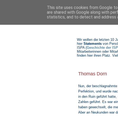
This site uses cookies from Google to 
are shared with Google along with per
statistics, and to detect and address 
Wir wollen die letzten 10 
hier
Statements
von Persö
ISPA (
Geschichte der ISP
Mitarbeiterinnen oder Mitar
finden hier ihren Platz. 
Thomas Dorn
Nun, der beschlagnahmte 
Perfektion, und wurde nac
in den Ruin geführt hatte,
Zahlen geführt. Es war ei
haben gewechselt, die mei
Aber an Neukunden
war d