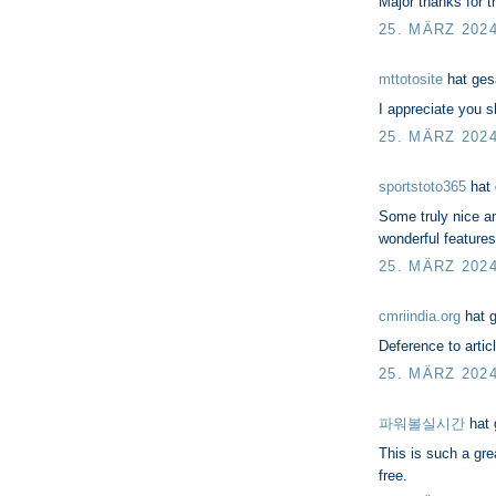
Major thanks for t
25. MÄRZ 202
mttotosite
hat ge
I appreciate you s
25. MÄRZ 202
sportstoto365
hat
Some truly nice an
wonderful features
25. MÄRZ 202
cmriindia.org
hat 
Deference to artic
25. MÄRZ 202
파워볼실시간
hat
This is such a gre
free.