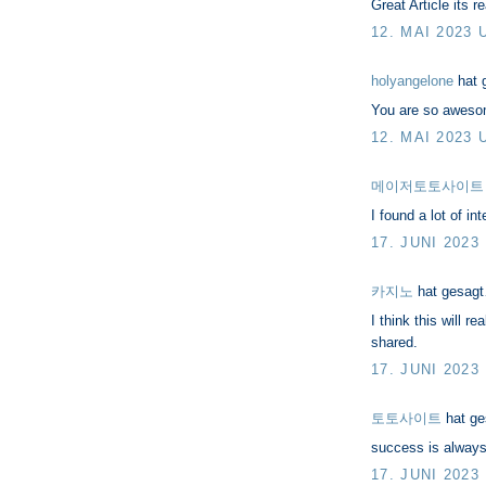
Great Article its r
12. MAI 2023 
holyangelone
hat 
You are so aweso
12. MAI 2023 
메이저토토사이트
I found a lot of in
17. JUNI 2023
카지노
hat gesag
I think this will 
shared.
17. JUNI 2023
토토사이트
hat g
success is always
17. JUNI 2023