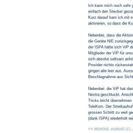
Ich kann mich noch sehr g
einfach den Stecker gezog
Kurz darauf kam ich mit 
aktivieren, so dass die K
Nebenbei, dass die Aktion 
die Geräte NIE zurückgeg
der ISPA hätte sich ViP d
Mitglieder der ViP für un
sich absolut seltsam anhö
Provider nichts rückersta
gingen alle leer aus. Aus
Beschlagnahme aus Sicht 
Nebenbei: die ViP hat dan
Nextra geschluckt. Anschl
Tricks leicht übernehmen -
TeleKom. Der Streikaufruf
grossen Schritt zu weit ge
(dank ISPA) wiederholt we
AM
MONTAG, AUGUST 27,