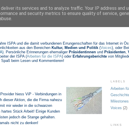
deliver its services and to analyze traffic. Your IP address and 
formance and security metrics to ensure quality of service, gen
abuse.
Jahre ISPA und die damit verbundenen Errungenschaften für das Internet in Öste
nlichkeiten aus den Bereichen
Kultur, Medien und Politik
(
Voices
), oder Be
A)
. Persönliche Erinnerungen ehemaliger
Präsidentinnen
und
Präsidenten
,
beiter der ISPA (
Arbeiten für die ISPA
) oder
Erfahrungsberichte
von Mitgliede
Viel Spaß beim Lesen und Kommentieren!
LABELS
Arbeiten fü
Provider hiess ViP - Verbindungen in
Geschicht
h dieser Aktion, die die Firma nahezu
Milestones
 mit mir wieder in die schwarzen
Voices
(2)
n hartes Stück Arbeit! Einige Kunden
sten jedoch die Stange gehalten.
amals nicht zu denken!
LINKS