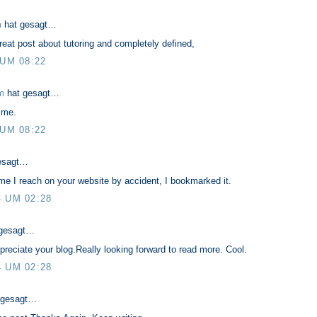
m
hat gesagt…
 great post about tutoring and completely defined,
 UM 08:22
m
hat gesagt…
time.
 UM 08:22
esagt…
me I reach on your website by accident, I bookmarked it.
4 UM 02:28
gesagt…
appreciate your blog.Really looking forward to read more. Cool.
4 UM 02:28
 gesagt…