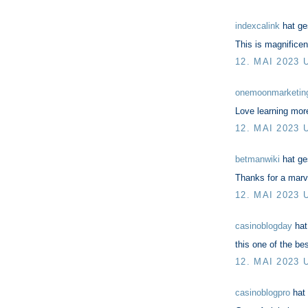
indexcalink
hat g
This is magnificen
12. MAI 2023 
onemoonmarketing
Love learning more
12. MAI 2023 
betmanwiki
hat g
Thanks for a marv
12. MAI 2023 
casinoblogday
hat
this one of the be
12. MAI 2023 
casinoblogpro
hat