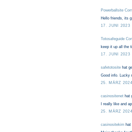
Powerballsite Co
Hello friends, its
17. JUNI 2023
Totosafeguide Co
keep it up all the 
17. JUNI 2023
safetotosite
hat g
Good info. Lucky 
25. MÄRZ 202
casinositenet
hat 
I really like and 
25. MÄRZ 202
casinositekim
hat