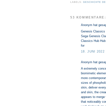
LABELS:
GESCHICHTE DER
53 KOMMENTARE
Anonym hat gesa
Genesis Classics 
Sega Genesis Clas
Classics Hub Hub
for
18. JUNI 2022
Anonym hat gesa
A extremely concen
biomimetic elemen
more contemporary
sizes of phospholi
skin, deliver ever
and skin, the crea
appears to merge w
that noticeably co