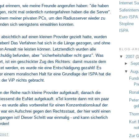
Internet S
ut erinnern, wie meine Freunde angerufen haben: "die haben
Saferintern
en, nicht mal ordentlich runtergefahren haben die die Server".
Euro ISPA
einem meiner privaten PCs, um den Radiusserver wieder zu
Stopline
unden sich wenigstens einwählen konnten.
ISPA
absichtlich auf einen kleinen Provider gezielt hatte, wurden
eben! Das Verfahren hat sich in die Länge gezogen, und ohne
en Anwalt nie leisten können. Letztendlich wurden alle
BLOG-AR
schuldig befunden, aber "sicherheitshalber ncht ganz". Was
▼
2007
(1
rt, ist ein geschickter Zug des Richters: damit musste dem
►
Sep
ttet werden, es wurde nie eine Entschädigung gezahlt! Es
▼
Aug
ser einem moralischen Halt für eine Grundlage der ISPA hat die
Funds
der ViP nichts gebracht.
Pr
Rona
n der Reihe nach kleine Provider aufgekauft, danach die
iessend die EuNet aufgekauft. eTel konnte dann mit ein paar
Peter
 es wurde alles vorbereitet für einen Konzentrationskauf der
ge
 war ein Aufschrei gegen den Rechtsstaat, der hier wohl einen
Thom
gangen ist! Dieser Schritt war einmalig - und kann sicherlich
Kurt 
rden!
no
 2007
Zur G