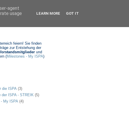
user-agent
erate usage
LEARN MORE
GOT IT
rreich feiern! Sie finden
iträge zur Entstehung der
Vorstandsmitglieder
und
rn (
Milestones - My ISPA
)
r die ISPA
(3)
e der ISPA - STREIK
(5)
 - My ISPA
(4)