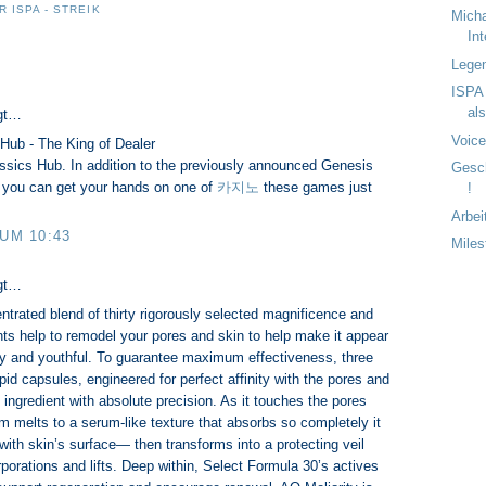
 ISPA - STREIK
Micha
In
Lege
:
ISPA 
als
gt…
Voice
Hub - The King of Dealer
sics Hub. In addition to the previously announced Genesis
Gesc
 you can get your hands on one of
카지노
these games just
!
Arbei
 UM 10:43
Mile
gt…
trated blend of thirty rigorously selected magnificence and
ts help to remodel your pores and skin to help make it appear
 and youthful. To guarantee maximum effectiveness, three
pid capsules, engineered for perfect affinity with the pores and
y ingredient with absolute precision. As it touches the pores
m melts to a serum-like texture that absorbs so completely it
ith skin’s surface— then transforms into a protecting veil
rporations and lifts. Deep within, Select Formula 30’s actives