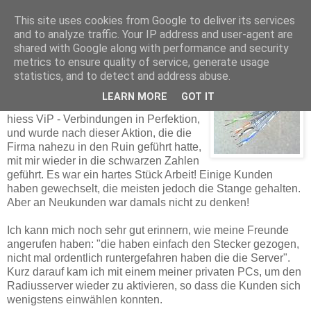
This site uses cookies from Google to deliver its services
and to analyze traffic. Your IP address and user-agent are
shared with Google along with performance and security
Thomas Dorn
metrics to ensure quality of service, generate usage
statistics, and to detect and address abuse.
LEARN MORE
GOT IT
Nun, der beschlagnahmte Provider
hiess ViP - Verbindungen in Perfektion,
und wurde nach dieser Aktion, die die
Firma nahezu in den Ruin geführt hatte,
mit mir wieder in die schwarzen Zahlen
geführt. Es war ein hartes Stück Arbeit! Einige Kunden
haben gewechselt, die meisten jedoch die Stange gehalten.
Aber an Neukunden
war damals nicht zu denken!
Ich kann mich noch sehr gut erinnern, wie meine Freunde
angerufen haben: "die haben einfach den Stecker gezogen,
nicht mal ordentlich runtergefahren haben die die Server".
Kurz darauf kam ich mit einem meiner privaten PCs, um den
Radiusserver wieder zu aktivieren, so dass die Kunden sich
wenigstens einwählen konnten.