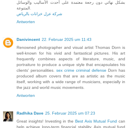
بشكل نهائي دون رجعة معتمدة على أحدث الأساليب والوسائل
المتنوعة.
شركة عزل خزانات بالرياض
Antworten
Danivincent
22. Februar 2025 um 11:43
Renowned photographer and visual artist Thomas Dorn is
well-known for his vivid and fantastical pictures. His art
frequently combines aspects of literature, music, and
portraiture to produce a unique style that encapsulates his
clients' personalities.
sex crime criminal defense
Dorn has
produced album covers that are as artistic as the music
itself, working with a wide range of musicians, especially in
the jazz and world music movements.
Antworten
Radhika Dave
25. Februar 2025 um 07:23
Great insights! Investing in the
Best Axis Mutual Fund
can
help achieve long-term financial stability. Axis mutual fund