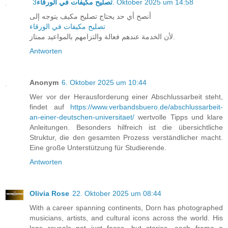
تصليح مكيفات في الورقاء
3. Oktober 2025 um 14:58
أنصح أي حد يحتاج تصليح مكيف يتوجه إلى
تصليح مكيفات في الورقاء
لأن الخدمة عندهم فعالة والتزامهم بالمواعيد ممتاز.
Antworten
Anonym
6. Oktober 2025 um 10:44
Wer vor der Herausforderung einer Abschlussarbeit steht,
findet auf
https://www.verbandsbuero.de/abschlussarbeit-
an-einer-deutschen-universitaet/
wertvolle Tipps und klare
Anleitungen. Besonders hilfreich ist die übersichtliche
Struktur, die den gesamten Prozess verständlicher macht.
Eine große Unterstützung für Studierende.
Antworten
Olivia Rose
22. Oktober 2025 um 08:44
With a career spanning continents, Dorn has photographed
musicians, artists, and cultural icons across the world. His
lens reveals not just faces, but stories—each frame a