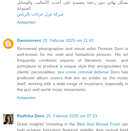
بشكل نهائي دون رجعة معتمدة على أحدث الأساليب والوسائل
المتنوعة.
شركة عزل خزانات بالرياض
Antworten
Danivincent
22. Februar 2025 um 11:43
Renowned photographer and visual artist Thomas Dorn is
well-known for his vivid and fantastical pictures. His art
frequently combines aspects of literature, music, and
portraiture to produce a unique style that encapsulates his
clients' personalities.
sex crime criminal defense
Dorn has
produced album covers that are as artistic as the music
itself, working with a wide range of musicians, especially in
the jazz and world music movements.
Antworten
Radhika Dave
25. Februar 2025 um 07:23
Great insights! Investing in the
Best Axis Mutual Fund
can
help achieve long-term financial stability. Axis mutual fund