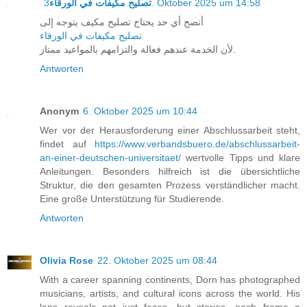
تصليح مكيفات في الورقاء
3. Oktober 2025 um 14:58
أنصح أي حد يحتاج تصليح مكيف يتوجه إلى
تصليح مكيفات في الورقاء
لأن الخدمة عندهم فعالة والتزامهم بالمواعيد ممتاز.
Antworten
Anonym
6. Oktober 2025 um 10:44
Wer vor der Herausforderung einer Abschlussarbeit steht,
findet auf
https://www.verbandsbuero.de/abschlussarbeit-
an-einer-deutschen-universitaet/
wertvolle Tipps und klare
Anleitungen. Besonders hilfreich ist die übersichtliche
Struktur, die den gesamten Prozess verständlicher macht.
Eine große Unterstützung für Studierende.
Antworten
Olivia Rose
22. Oktober 2025 um 08:44
With a career spanning continents, Dorn has photographed
musicians, artists, and cultural icons across the world. His
lens reveals not just faces, but stories—each frame a