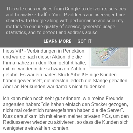
This site uses cookies from Google to deliver its services
and to analyze traffic. Your IP address and user-agent are
shared with Google along with performance and security
Thomas Dorn
metrics to ensure quality of service, generate usage
statistics, and to detect and address abuse.
LEARN MORE
GOT IT
Nun, der beschlagnahmte Provider
hiess ViP - Verbindungen in Perfektion,
und wurde nach dieser Aktion, die die
Firma nahezu in den Ruin geführt hatte,
mit mir wieder in die schwarzen Zahlen
geführt. Es war ein hartes Stück Arbeit! Einige Kunden
haben gewechselt, die meisten jedoch die Stange gehalten.
Aber an Neukunden
war damals nicht zu denken!
Ich kann mich noch sehr gut erinnern, wie meine Freunde
angerufen haben: "die haben einfach den Stecker gezogen,
nicht mal ordentlich runtergefahren haben die die Server".
Kurz darauf kam ich mit einem meiner privaten PCs, um den
Radiusserver wieder zu aktivieren, so dass die Kunden sich
wenigstens einwählen konnten.