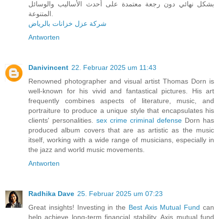
بشكل نهائي دون رجعة معتمدة على أحدث الأساليب والوسائل
المتنوعة.
شركة عزل خزانات بالرياض
Antworten
Danivincent
22. Februar 2025 um 11:43
Renowned photographer and visual artist Thomas Dorn is
well-known for his vivid and fantastical pictures. His art
frequently combines aspects of literature, music, and
portraiture to produce a unique style that encapsulates his
clients' personalities.
sex crime criminal defense
Dorn has
produced album covers that are as artistic as the music
itself, working with a wide range of musicians, especially in
the jazz and world music movements.
Antworten
Radhika Dave
25. Februar 2025 um 07:23
Great insights! Investing in the
Best Axis Mutual Fund
can
help achieve long-term financial stability. Axis mutual fund