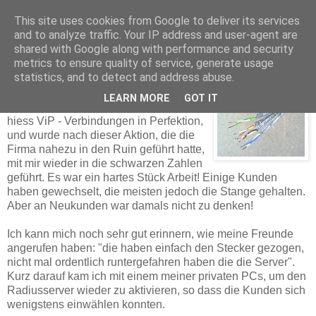
This site uses cookies from Google to deliver its services
and to analyze traffic. Your IP address and user-agent are
shared with Google along with performance and security
Thomas Dorn
metrics to ensure quality of service, generate usage
statistics, and to detect and address abuse.
LEARN MORE
GOT IT
Nun, der beschlagnahmte Provider
hiess ViP - Verbindungen in Perfektion,
und wurde nach dieser Aktion, die die
Firma nahezu in den Ruin geführt hatte,
mit mir wieder in die schwarzen Zahlen
geführt. Es war ein hartes Stück Arbeit! Einige Kunden
haben gewechselt, die meisten jedoch die Stange gehalten.
Aber an Neukunden
war damals nicht zu denken!
Ich kann mich noch sehr gut erinnern, wie meine Freunde
angerufen haben: "die haben einfach den Stecker gezogen,
nicht mal ordentlich runtergefahren haben die die Server".
Kurz darauf kam ich mit einem meiner privaten PCs, um den
Radiusserver wieder zu aktivieren, so dass die Kunden sich
wenigstens einwählen konnten.