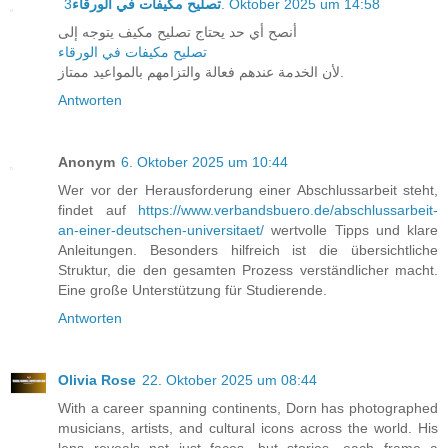
تصليح مكيفات في الورقاء
3. Oktober 2025 um 14:58
أنصح أي حد يحتاج تصليح مكيف يتوجه إلى
تصليح مكيفات في الورقاء
لأن الخدمة عندهم فعالة والتزامهم بالمواعيد ممتاز.
Antworten
Anonym
6. Oktober 2025 um 10:44
Wer vor der Herausforderung einer Abschlussarbeit steht,
findet auf
https://www.verbandsbuero.de/abschlussarbeit-
an-einer-deutschen-universitaet/
wertvolle Tipps und klare
Anleitungen. Besonders hilfreich ist die übersichtliche
Struktur, die den gesamten Prozess verständlicher macht.
Eine große Unterstützung für Studierende.
Antworten
Olivia Rose
22. Oktober 2025 um 08:44
With a career spanning continents, Dorn has photographed
musicians, artists, and cultural icons across the world. His
lens reveals not just faces, but stories—each frame a