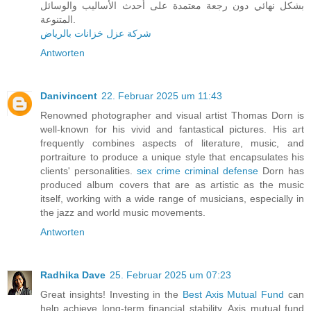
بشكل نهائي دون رجعة معتمدة على أحدث الأساليب والوسائل
المتنوعة.
شركة عزل خزانات بالرياض
Antworten
Danivincent
22. Februar 2025 um 11:43
Renowned photographer and visual artist Thomas Dorn is
well-known for his vivid and fantastical pictures. His art
frequently combines aspects of literature, music, and
portraiture to produce a unique style that encapsulates his
clients' personalities.
sex crime criminal defense
Dorn has
produced album covers that are as artistic as the music
itself, working with a wide range of musicians, especially in
the jazz and world music movements.
Antworten
Radhika Dave
25. Februar 2025 um 07:23
Great insights! Investing in the
Best Axis Mutual Fund
can
help achieve long-term financial stability. Axis mutual fund