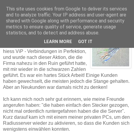
This site uses cookies from Google to deliver its services
and to analyze traffic. Your IP address and user-agent are
shared with Google along with performance and security
Thomas Dorn
metrics to ensure quality of service, generate usage
statistics, and to detect and address abuse.
LEARN MORE
GOT IT
Nun, der beschlagnahmte Provider
hiess ViP - Verbindungen in Perfektion,
und wurde nach dieser Aktion, die die
Firma nahezu in den Ruin geführt hatte,
mit mir wieder in die schwarzen Zahlen
geführt. Es war ein hartes Stück Arbeit! Einige Kunden
haben gewechselt, die meisten jedoch die Stange gehalten.
Aber an Neukunden
war damals nicht zu denken!
Ich kann mich noch sehr gut erinnern, wie meine Freunde
angerufen haben: "die haben einfach den Stecker gezogen,
nicht mal ordentlich runtergefahren haben die die Server".
Kurz darauf kam ich mit einem meiner privaten PCs, um den
Radiusserver wieder zu aktivieren, so dass die Kunden sich
wenigstens einwählen konnten.