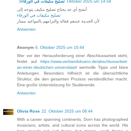
تصليح مكيفات في الورقاء
3. Oktober 2025 um 14:58
أنصح أي حد يحتاج تصليح مكيف يتوجه إلى
تصليح مكيفات في الورقاء
لأن الخدمة عندهم فعالة والتزامهم بالمواعيد ممتاز.
Antworten
Anonym
6. Oktober 2025 um 10:44
Wer vor der Herausforderung einer Abschlussarbeit steht,
findet auf
https://www.verbandsbuero.de/abschlussarbeit-
an-einer-deutschen-universitaet/
wertvolle Tipps und klare
Anleitungen. Besonders hilfreich ist die übersichtliche
Struktur, die den gesamten Prozess verständlicher macht.
Eine große Unterstützung für Studierende.
Antworten
Olivia Rose
22. Oktober 2025 um 08:44
With a career spanning continents, Dorn has photographed
musicians, artists, and cultural icons across the world. His
lens reveals not just faces, but stories—each frame a