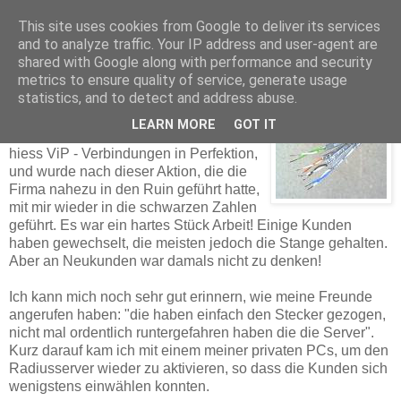
This site uses cookies from Google to deliver its services
and to analyze traffic. Your IP address and user-agent are
shared with Google along with performance and security
Thomas Dorn
metrics to ensure quality of service, generate usage
statistics, and to detect and address abuse.
LEARN MORE
GOT IT
Nun, der beschlagnahmte Provider
hiess ViP - Verbindungen in Perfektion,
und wurde nach dieser Aktion, die die
Firma nahezu in den Ruin geführt hatte,
mit mir wieder in die schwarzen Zahlen
geführt. Es war ein hartes Stück Arbeit! Einige Kunden
haben gewechselt, die meisten jedoch die Stange gehalten.
Aber an Neukunden
war damals nicht zu denken!
Ich kann mich noch sehr gut erinnern, wie meine Freunde
angerufen haben: "die haben einfach den Stecker gezogen,
nicht mal ordentlich runtergefahren haben die die Server".
Kurz darauf kam ich mit einem meiner privaten PCs, um den
Radiusserver wieder zu aktivieren, so dass die Kunden sich
wenigstens einwählen konnten.