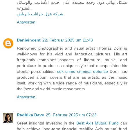
بشكل نهائي دون رجعة معتمدة على أحدث الأساليب والوسائل
المتنوعة.
شركة عزل خزانات بالرياض
Antworten
Danivincent
22. Februar 2025 um 11:43
Renowned photographer and visual artist Thomas Dorn is
well-known for his vivid and fantastical pictures. His art
frequently combines aspects of literature, music, and
portraiture to produce a unique style that encapsulates his
clients' personalities.
sex crime criminal defense
Dorn has
produced album covers that are as artistic as the music
itself, working with a wide range of musicians, especially in
the jazz and world music movements.
Antworten
Radhika Dave
25. Februar 2025 um 07:23
Great insights! Investing in the
Best Axis Mutual Fund
can
help achieve long-term financial stability. Axis mutual fund