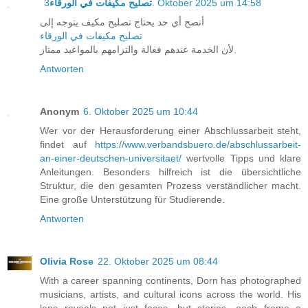
تصليح مكيفات في الورقاء
3. Oktober 2025 um 14:58
أنصح أي حد يحتاج تصليح مكيف يتوجه إلى
تصليح مكيفات في الورقاء
لأن الخدمة عندهم فعالة والتزامهم بالمواعيد ممتاز.
Antworten
Anonym
6. Oktober 2025 um 10:44
Wer vor der Herausforderung einer Abschlussarbeit steht,
findet auf
https://www.verbandsbuero.de/abschlussarbeit-
an-einer-deutschen-universitaet/
wertvolle Tipps und klare
Anleitungen. Besonders hilfreich ist die übersichtliche
Struktur, die den gesamten Prozess verständlicher macht.
Eine große Unterstützung für Studierende.
Antworten
Olivia Rose
22. Oktober 2025 um 08:44
With a career spanning continents, Dorn has photographed
musicians, artists, and cultural icons across the world. His
lens reveals not just faces, but stories—each frame a