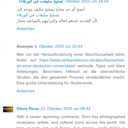
تصليح مكيفات في الورقاء
3. Oktober 2025 um 14:58
أنصح أي حد يحتاج تصليح مكيف يتوجه إلى
تصليح مكيفات في الورقاء
لأن الخدمة عندهم فعالة والتزامهم بالمواعيد ممتاز.
Antworten
Anonym
6. Oktober 2025 um 10:44
Wer vor der Herausforderung einer Abschlussarbeit steht,
findet auf
https://www.verbandsbuero.de/abschlussarbeit-
an-einer-deutschen-universitaet/
wertvolle Tipps und klare
Anleitungen. Besonders hilfreich ist die übersichtliche
Struktur, die den gesamten Prozess verständlicher macht.
Eine große Unterstützung für Studierende.
Antworten
Olivia Rose
22. Oktober 2025 um 08:44
With a career spanning continents, Dorn has photographed
musicians, artists, and cultural icons across the world. His
lens reveals not just faces, but stories—each frame a