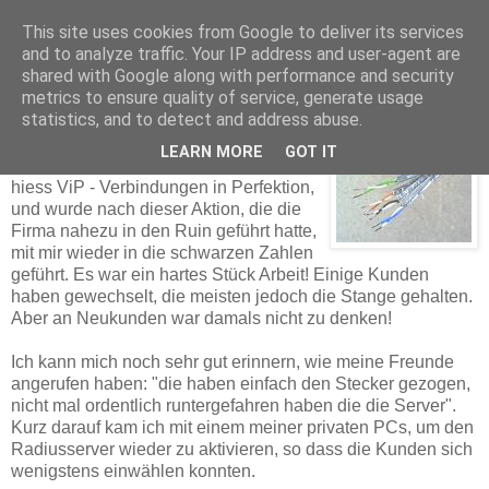
This site uses cookies from Google to deliver its services
and to analyze traffic. Your IP address and user-agent are
shared with Google along with performance and security
Thomas Dorn
metrics to ensure quality of service, generate usage
statistics, and to detect and address abuse.
LEARN MORE
GOT IT
Nun, der beschlagnahmte Provider
hiess ViP - Verbindungen in Perfektion,
und wurde nach dieser Aktion, die die
Firma nahezu in den Ruin geführt hatte,
mit mir wieder in die schwarzen Zahlen
geführt. Es war ein hartes Stück Arbeit! Einige Kunden
haben gewechselt, die meisten jedoch die Stange gehalten.
Aber an Neukunden
war damals nicht zu denken!
Ich kann mich noch sehr gut erinnern, wie meine Freunde
angerufen haben: "die haben einfach den Stecker gezogen,
nicht mal ordentlich runtergefahren haben die die Server".
Kurz darauf kam ich mit einem meiner privaten PCs, um den
Radiusserver wieder zu aktivieren, so dass die Kunden sich
wenigstens einwählen konnten.