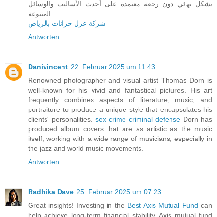
بشكل نهائي دون رجعة معتمدة على أحدث الأساليب والوسائل
المتنوعة.
شركة عزل خزانات بالرياض
Antworten
Danivincent
22. Februar 2025 um 11:43
Renowned photographer and visual artist Thomas Dorn is
well-known for his vivid and fantastical pictures. His art
frequently combines aspects of literature, music, and
portraiture to produce a unique style that encapsulates his
clients' personalities.
sex crime criminal defense
Dorn has
produced album covers that are as artistic as the music
itself, working with a wide range of musicians, especially in
the jazz and world music movements.
Antworten
Radhika Dave
25. Februar 2025 um 07:23
Great insights! Investing in the
Best Axis Mutual Fund
can
help achieve long-term financial stability. Axis mutual fund